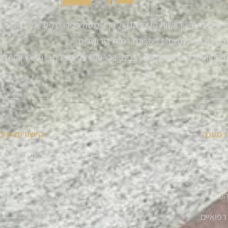
אפיקי מים' בראשות הגאון הגדול הרב משה פנירי שליט"א
נוסד בשנת תשס"ז בשכונת רמות בירושלים.
רבנים, בכ -100 ערים ברחבי הארץ והעולם
 מענה
קישורים שימ
 מורי הוראה
איזור אישי רב
עיסקא
מכון
רפואיים