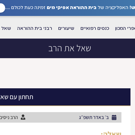
!
האפליקציה של
בית ההוראה אפיקי מים
זמינה כעת לכולם ....
רי המכון
כנסים רפואיים
שיעורים
רבני בית ההוראה
שאל א
שאל את הרב
תחתון עם שא
ב׳ באדר תשפ״ג
הרב ניסים
שאלה: