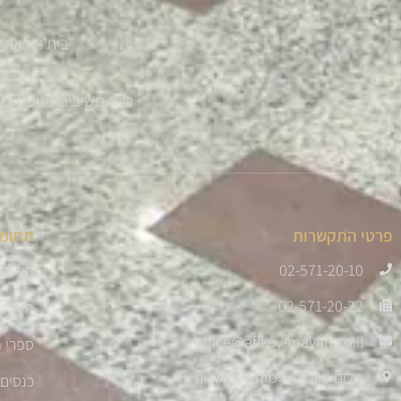
בית הוראה '
כיום משיבים מטעם בית ההוראה למעלה מ 300 
פרטי התקשרות
תחומי
02-571-20-10
הכשרת
02-571-20-22
היתר 
office@afikey-mayim.co.il
ספרי ה
שלום סיון 14, רמות ג' ירושלים
כנסים 