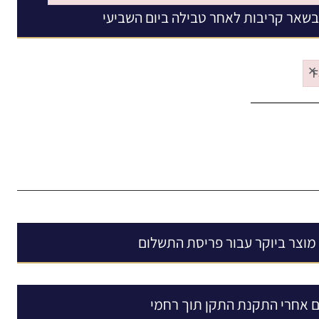
Failed to initialize plugin: wplink
שאר קריבות לאחר טבילה ביום השביעי
×
F
Fa
מוצר ביוקר עבור פריסת התשלום
ם אחרי התקנת התקן תוך רחמי