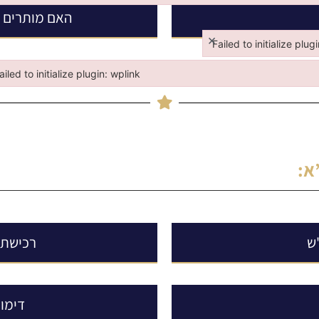
האם מותרים ב
×
Failed to initialize plug
Failed to initialize plugi
ailed to initialize plugin: wplink
iled to initialize plugin: wplink
א
:
ש
רכישת 
דימו