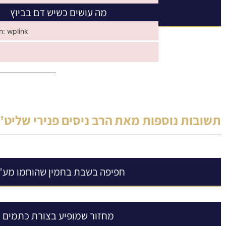
מה עושים כשיש דם בביוץ
in: wplink
n: wplink
תשובות נוספות מאת
הרב ניסים פנירי שליט”
חפיפה בשבת בחמין שהוחמו מע"
מחזור שמופיע בצורת כתמים