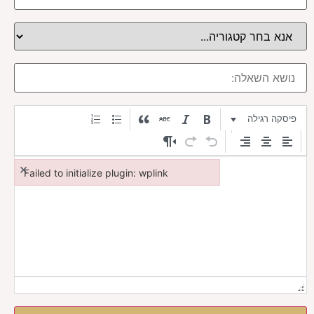
פיסקה רגילה
×
Failed to initialize plugin: wplink
Failed to initialize plugin: wplink