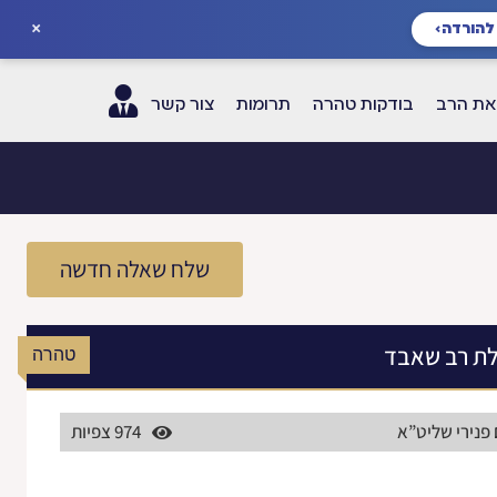
×
להורדה
›
ת הרב
בודקות טהרה
תרומות
צור קשר
שלח שאלה חדשה
לת רב שאבד
טהרה
 פנירי שליט”א
974 צפיות