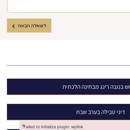
לשאלה הבאה
ש בנובה רינג מבחינה הלכתית
דיני טבילה בערב שבת
×
Failed to initialize plugin: wplink