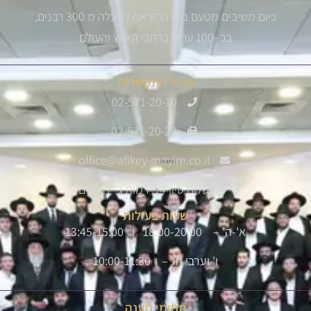
כיום משיבים מטעם בית ההוראה למעלה מ 300 רבנים,
בכ -100 ערים ברחבי הארץ והעולם
פרטי התקשרות
02-571-20-10
02-571-20-22
office@afikey-mayim.co.il
שלום סיון 14, רמות ג' ירושלים
שעות פעילות
א'-ה' – 18:00-20:00 | 13:45-15:00
ו' וערבי חג – 10:00-11:30
תחומי מענה