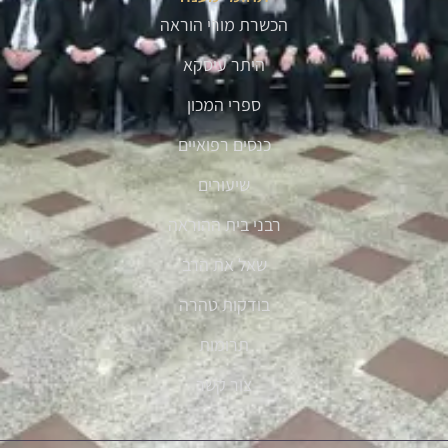
הכשרת מורי הוראה
היתר עיסקא
ספרי המכון
כנסים רפואיים
שיעורים
רבני בית ההוראה
שאל את הרב
בודקות טהרה
תרומות
צור קשר