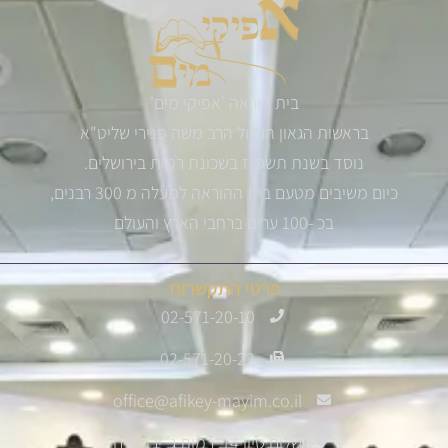
בית הוראה 'אפיקי מים'
בראשות הגאון הגדול הרב משה פנירי שליט"א
נוסד בשנת תשס"ז בשכונת רמות בירושלים.
כיום משיבים מטעם בית ההוראה למעלה מ 300 רבנים,
בכ -100 ערים ברחבי הארץ והעולם
פרטי התקשרות
02-571-20-10
02-571-20-22
office@afikey-mayim.co.il
שלום סיון 14, רמות ג' ירושלים