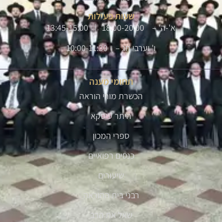
שעות פעילות
א'-ה' – 18:00-20:00 | 13:45-15:00
ו' וערבי חג – 10:00-11:30
תחומי מענה
הכשרת מורי הוראה
היתר עיסקא
ספרי המכון
כנסים רפואיים
שיעורים
רבני בית ההוראה
שאל את הרב