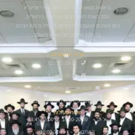
בראשות הגאון הגדול הרב משה פנירי שליט"א
נוסד בשנת תשס"ז בשכונת רמות בירושלים.
כיום משיבים מטעם בית ההוראה למעלה מ 300 רבנים,
בכ -100 ערים ברחבי הארץ והעולם
פרטי התקשרות
02-571-20-10
02-571-20-22
office@afikey-mayim.co.il
שלום סיון 14, רמות ג' ירושלים
שעות פעילות
א'-ה' – 18:00-20:00 | 13:45-15:00
ו' וערבי חג – 10:00-11:30