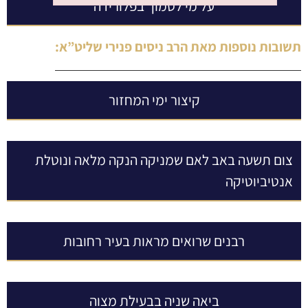
על מי לסמוך בפלורידה
Failed to initialize plugin: wplink
תשובות נוספות מאת
הרב ניסים פנירי שליט”א
:
קיצור ימי המחזור
צום תשעה באב לאם שמניקה הנקה מלאה ונוטלת
אנטיביוטיקה
רבנים שרואים מראות בעיר רחובות
ביאה שניה בבעילת מצוה