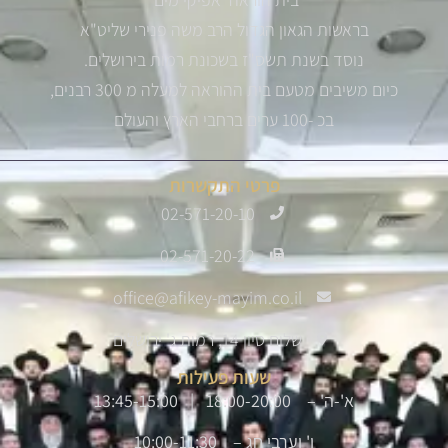
בראשות הגאון הגדול הרב משה פנירי שליט"א
נוסד בשנת תשס"ז בשכונת רמות בירושלים.
כיום משיבים מטעם בית ההוראה למעלה מ 300 רבנים,
בכ -100 ערים ברחבי הארץ והעולם
פרטי התקשרות
02-571-20-10
02-571-20-22
office@afikey-mayim.co.il
שלום סיון 14, רמות ג' ירושלים
שעות פעילות
א'-ה' – 18:00-20:00 | 13:45-15:00
ו' וערבי חג – 10:00-11:30