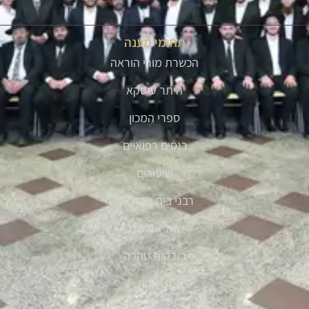
תחומי מענה
הכשרת מורי הוראה
היתר עיסקא
ספרי המכון
כנסים רפואיים
שיעורים
רבני בית ההוראה
שאל את הרב
בודקות טהרה
תרומות