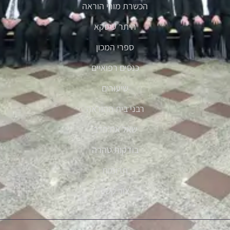
הכשרת מורי הוראה
היתר עיסקא
ספרי המכון
כנסים רפואיים
שיעורים
רבני בית ההוראה
שאל את הרב
בודקות טהרה
תרומות
צור קשר