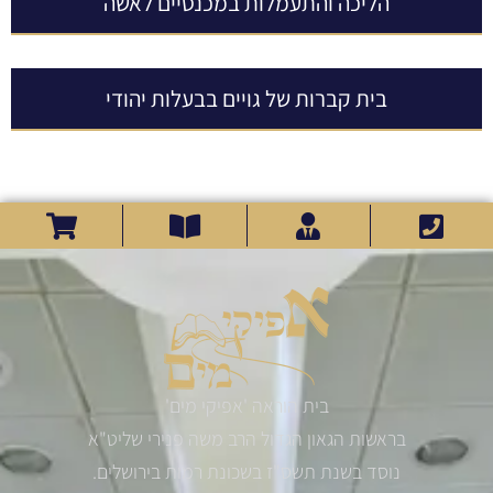
הליכה והתעמלות במכנסיים לאשה
בית קברות של גויים בבעלות יהודי
בית הוראה 'אפיקי מים'
בראשות הגאון הגדול הרב משה פנירי שליט"א
נוסד בשנת תשס"ז בשכונת רמות בירושלים.