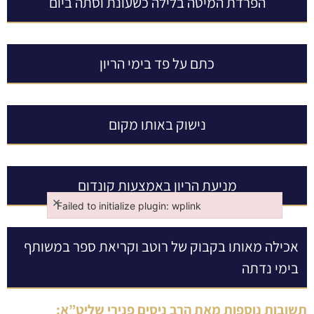
הפרדת המיטה בלילה כשעונת וסתה ביום
כתם על פד בימי הריון
נישוק באותו מקום
מניעת הריון באמצעות קונדום
×
Failed to initialize plugin: wplink
Failed to initialize plugin: wplink
אכילה מאותו בקבוק של רוטב וקריאת ספר במשותף
בימי נדתה
תשובות נוספות מאת
הרב ניסים פנירי שליט”א
: