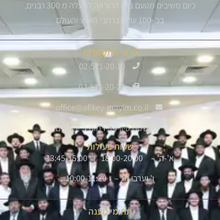
כיום משיבים מטעם בית ההוראה למעלה מ 300 רבנים,
בכ -100 ערים ברחבי הארץ והעולם
פרטי התקשרות
02-571-20-10
02-571-20-22
office@afikey-mayim.co.il
שלום סיון 14, רמות ג' ירושלים
שעות פעילות
א'-ה' – 18:00-20:00 | 13:45-15:00
ו' וערבי חג – 10:00-11:30
תחומי מענה