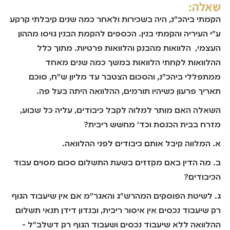
שאלה:
הקמתי ביהכ"נ, היה בשכירות ולאחר כמה שנים קיבלתי קרקע
ע"י העיריה והקמתי בנין. הכספים להקמת הבנין גויסו מההון
העצמי, הלוואות מהבנק והלוואות פרטיות. מתוך כלל
ההלוואות לקחתי הלוואות במשך כמה שנים מאחד
ממתפללי ביהכ"נ, והסכום הצטבר עד מליון ש"ח, סוכם
תאריך פרעון כשיהיו תורמים, ההלוואה היתה בעל פה.
השאלה האם מותר למלוה לקבל כיבודים, עליה כל שבוע,
מזרח בבית הכנסת וכד' מחשש ריבית?
א. המלווה קיבל אותם כיבודים לפני ההלוואה.
ב. מה הדין באם מקזזים בשעת התשלום סכום מסוים עבוד
הכיבודים?
ג. לשיטת הפוסקים המהרש"ג והאגר"מ אם אין שיעבוד הגוף
רק שיעבוד נכסים אין איסור ריבית, ובנדון דידן תנאי תשלום
ההלוואה ללא שיעבוד נכסים ושעבוד הגוף רק דשלב"ל -