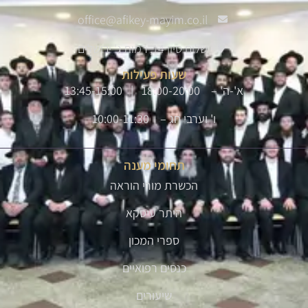
office@afikey-mayim.co.il
שלום סיון 14, רמות ג' ירושלים
שעות פעילות
א'-ה' – 18:00-20:00 | 13:45-15:00
ו' וערבי חג – 10:00-11:30
תחומי מענה
הכשרת מורי הוראה
היתר עיסקא
ספרי המכון
כנסים רפואיים
שיעורים