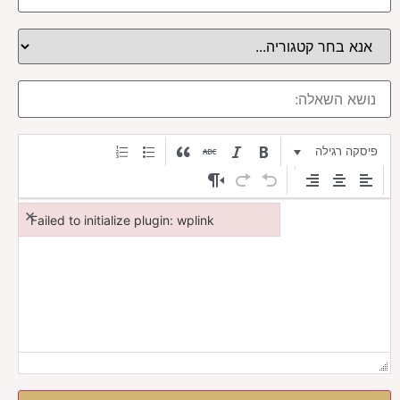
פיסקה רגילה
×
Failed to initialize plugin: wplink
Failed to initialize plugin: wplink