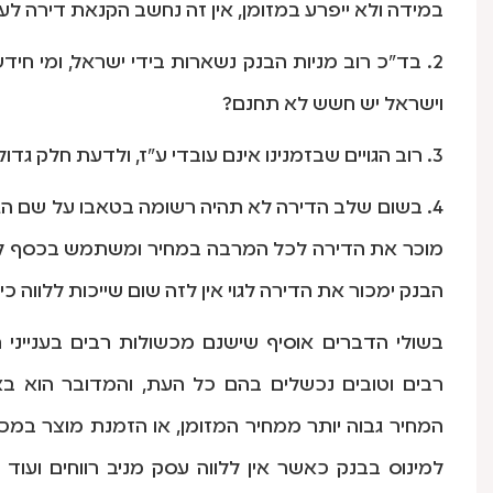
במידה ולא ייפרע במזומן, אין זה נחשב הקנאת דירה לעכ
2. בד"כ רוב מניות הבנק נשארות בידי ישראל, ומי חי
וישראל יש חשש לא תחנם?
3. רוב הגויים שבזמנינו אינם עובדי ע"ז, ולדעת חלק גדול מן הפוסקים לא שייך בהם איסור לא תחנם.
4. בשום שלב הדירה לא תהיה רשומה בטאבו על שם הגוי
מוכר את הדירה לכל המרבה במחיר ומשתמש בכסף לפרעון
הבנק ימכור את הדירה לגוי אין לזה שום שייכות ללווה כ
בשולי הדברים אוסיף שישנם מכשולות רבים בענייני ריב
רבים וטובים נכשלים בהם כל העת, והמדובר הוא ב
המחיר גבוה יותר ממחיר המזומן, או הזמנת מוצר במכי
למינוס בבנק כאשר אין ללווה עסק מניב רווחים ועוד 