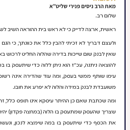
מאת
הרב ניסים פנירי שליט”א
שלום רב.
ראשית, ארצה לדייק כי לא ראש בית ההוראה השיב לשא
ולעצם דבריך לא זכיתי להבין כלל את כוונתך, כי הגם
שאין לבנק שום שייכות בדירה שהלוה החליט לרכוש באו
להוצאה ניתנה, עכ"ז הוא ניתן ללוה כדי שיתעסק בו ב
עימו שותף ממשי בעסק, ומה עוד שהדירה אינה רשו
משועבדת לבנק במידה והלוה לא יפרע את חובו.
ומה שכתבת שאם כן ההיתר עיסקא אינו תופס כלל, זה א
שצריך שהעסק שמתעסק בו הלוה (במחצה פקדון) יהיה 
את הכסף כדי שיתעסק בו במה שימצא לנכון, ונעשה 