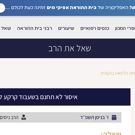
!
האפליקציה של
בית ההוראה אפיקי מים
זמינה כעת לכולם ....
רי המכון
כנסים רפואיים
שיעורים
רבני בית ההוראה
שאל א
שאל את הרב
חת הלוואה בנקאית
איסור לא תחנם בשעבוד קרקע לג
ז׳ בניסן תשפ״ד
הרב ניסים 
שאלה: