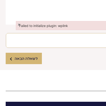
×
Failed to initialize plugin: wplink
Failed to initialize plugin: wplink
לשאלה הבאה