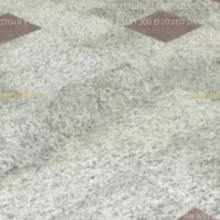
נוסד בשנת תשס"ז בשכונת רמות בירושלים.
רבנים, בכ -100 ערים ברחבי הארץ והעולם
 מענה
קישורים שימ
 מורי הוראה
איזור אישי רב
עיסקא
מכון
רפואיים
ם
ית ההוראה