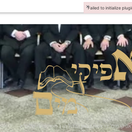
×
Failed to initialize plug
Failed to initialize plugi
אפיקי מים' בראשות הגאון הגדול הרב משה פנירי שליט"א