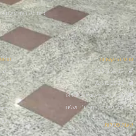
כיום משיבים מטעם בית ההוראה למעלה מ 300 
פרטי התקשרות
תחומי
02-571-20-10
הכשרת
02-571-20-22
היתר 
office@afikey-mayim.co.il
ספרי ה
שלום סיון 14, רמות ג' ירושלים
כנסים 
שיעורי
שעות פעילות
רבני ב