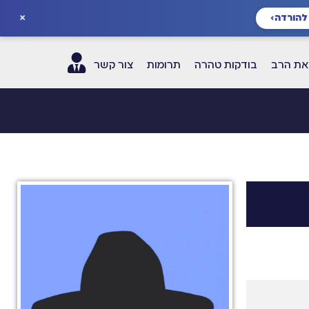
×
להורדה
›
ת הרב
בודקות טהרה
תרומות
צור קשר