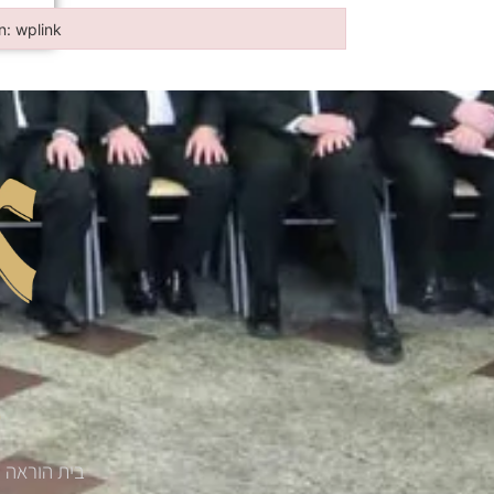
in: wplink
n: wplink
בית הוראה '