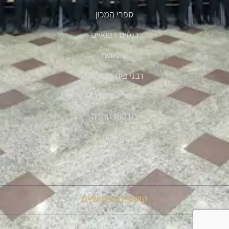
ספרי המכון
כנסים רפואיים
שיעורים
רבני בית ההוראה
שאל את הרב
בודקות טהרה
תרומות
צור קשר
קישורים שימושיים
איזור אישי רבנים
Ⓒ 2019 - All Rights Are Reserved