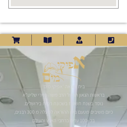
בית הוראה 'אפיקי מים'
בראשות הגאון הגדול הרב משה פנירי שליט"א
נוסד בשנת תשס"ז בשכונת רמות בירושלים.
כיום משיבים מטעם בית ההוראה למעלה מ 300 רבנים,
בכ -100 ערים ברחבי הארץ והעולם