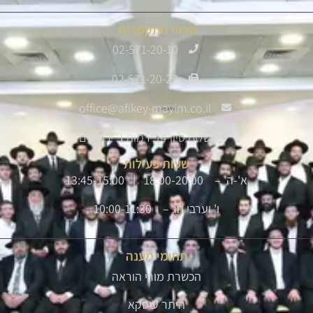
פרטי התקשרות
02-571-20-10
02-571-20-22
office@afikey-mayim.co.il
שלום סיון 14, רמות ג' ירושלים
שעות פעילות
א'-ה' – 18:00-20:00 | 13:45-15:00
ו' וערבי חג – 10:00-11:30
תחומי מענה
הכשרת מורי הוראה
היתר עיסקא