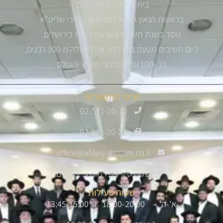
בית הוראה 'אפיקי מים'
בראשות הגאון הגדול הרב משה פנירי שליט"א
נוסד בשנת תשס"ז בשכונת רמות בירושלים.
כיום משיבים מטעם בית ההוראה למעלה מ 300 רבנים,
בכ -100 ערים ברחבי הארץ והעולם
פרטי התקשרות
02-571-20-10
02-571-20-22
office@afikey-mayim.co.il
שלום סיון 14, רמות ג' ירושלים
שעות פעילות
א'-ה' – 18:00-20:00 | 13:45-15:00