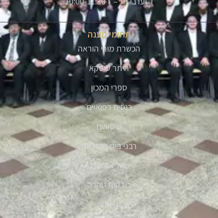
ו' וערבי חג – 10:00-11:30
תחומי מענה
הכשרת מורי הוראה
היתר עיסקא
ספרי המכון
כנסים רפואיים
שיעורים
רבני בית ההוראה
שאל את הרב
בודקות טהרה
תרומות