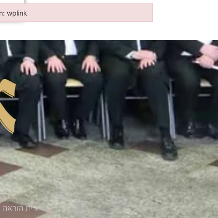
in: wplink
n: wplink
בית הוראה '