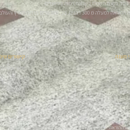
נוסד בשנת תשס"ז בשכונת רמות בירושלים.
רבנים, בכ -100 ערים ברחבי הארץ והעולם
 מענה
קישורים שימ
 מורי הוראה
איזור אישי רב
עיסקא
מכון
רפואיים
ם
ית ההוראה