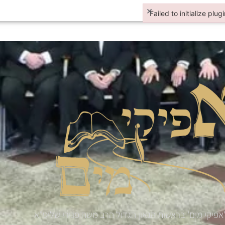
×
Failed to initialize plug
Failed to initialize plugi
אפיקי מים' בראשות הגאון הגדול הרב משה פנירי שליט"א