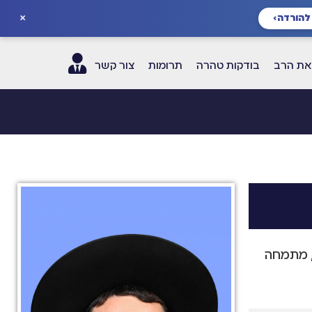
×
להורדה
›
ת הרב
בודקות טהרה
תרומות
צור קשר
, מתמחה