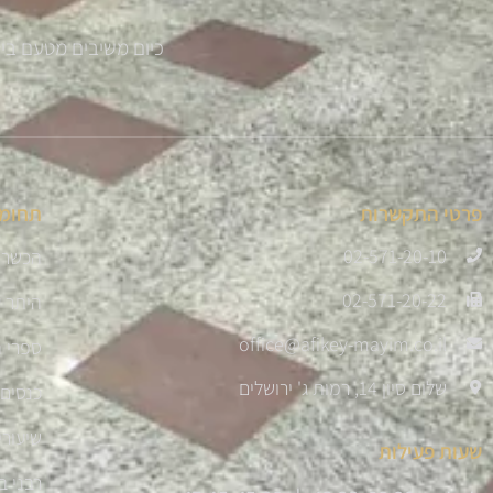
כיום משיבים מטעם בית ההוראה למעלה מ 300 
פרטי התקשרות
תחומי
02-571-20-10
הכשרת
02-571-20-22
היתר 
office@afikey-mayim.co.il
ספרי ה
שלום סיון 14, רמות ג' ירושלים
כנסים 
שיעורי
שעות פעילות
רבני ב