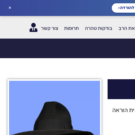
×
להורדה
›
ת הרב
בודקות טהרה
תרומות
צור קשר
ית הוראה