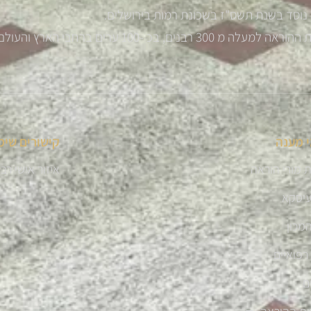
נוסד בשנת תשס"ז בשכונת רמות בירושלים.
רבנים, בכ -100 ערים ברחבי הארץ והעולם
 מענה
קישורים שימ
 מורי הוראה
איזור אישי רב
עיסקא
מכון
רפואיים
ם