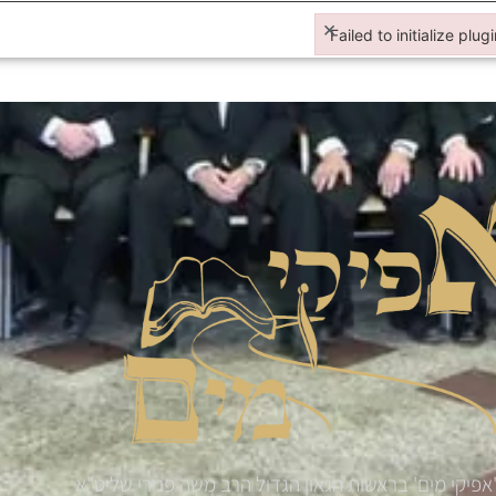
×
Failed to initialize plug
Failed to initialize plugi
אפיקי מים' בראשות הגאון הגדול הרב משה פנירי שליט"א