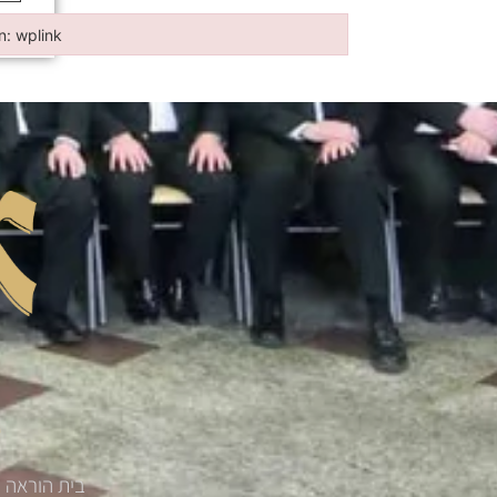
in: wplink
n: wplink
בית הוראה '