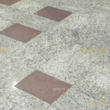
כיום משיבים מטעם בית ההוראה למעלה מ 300 
פרטי התקשרות
תחומי
02-571-20-10
הכשרת
02-571-20-22
היתר 
office@afikey-mayim.co.il
ספרי ה
שלום סיון 14, רמות ג' ירושלים
כנסים 
שיעורי
שעות פעילות