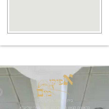
בית הוראה 'אפיקי מים'
בראשות הגאון הגדול הרב משה פנירי שליט"א