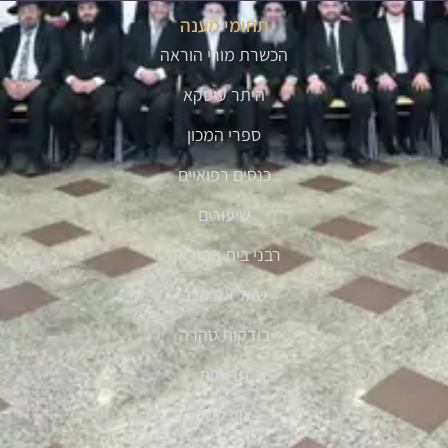
תחומי מענה
הכשרת מורי הוראה
היתר עיסקא
ספרי המכון
כנסים רפואיים
שיעורים
רבני בית ההוראה
שאל את הרב
בודקות טהרה
תרומות
צור קשר