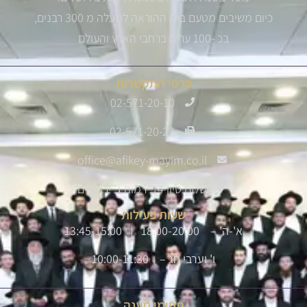
כיום משיבים מטעם בית ההוראה למעלה מ 300 רבנים,
בכ -100 ערים ברחבי הארץ והעולם
פרטי התקשרות
02-571-20-10
02-571-20-22
office@afikey-mayim.co.il
שלום סיון 14, רמות ג' ירושלים
שעות פעילות
א'-ה' – 18:00-20:00 | 13:45-15:00
ו' וערבי חג – 10:00-11:30
תחומי מענה