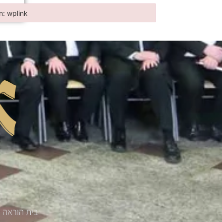
in: wplink
n: wplink
בית הוראה '