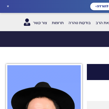
×
להורדה
›
ת הרב
בודקות טהרה
תרומות
צור קשר