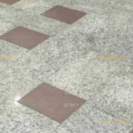
כיום משיבים מטעם בית ההוראה למעלה מ 300 
פרטי התקשרות
תחומי
02-571-20-10
הכשרת
02-571-20-22
היתר 
office@afikey-mayim.co.il
ספרי ה
שלום סיון 14, רמות ג' ירושלים
כנסים 
שיעורי
שעות פעילות
רבני ב