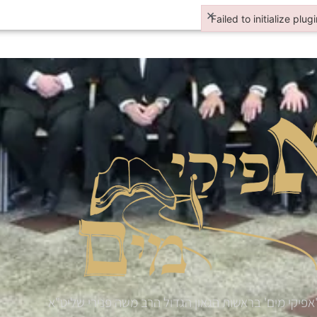
×
Failed to initialize plug
Failed to initialize plugi
אפיקי מים' בראשות הגאון הגדול הרב משה פנירי שליט"א