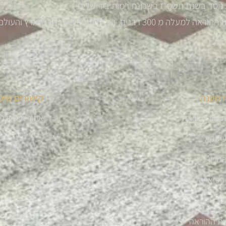
נוסד בשנת תשס"ז בשכונת רמות בירושלים.
רבנים, בכ -100 ערים ברחבי הארץ והעולם
 מענה
קישורים שימ
 מורי הוראה
איזור אישי רב
עיסקא
מכון
רפואיים
ם
ית ההוראה