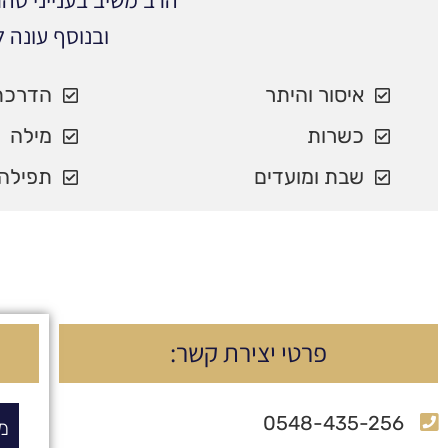
הרב משיב בענייני ט
ובנוסף עונה 
איסור והיתר
הדרכת
כשרות
מילה
שבת ומועדים
תפילה 
פרטי יצירת קשר:
0548-435-256
מ