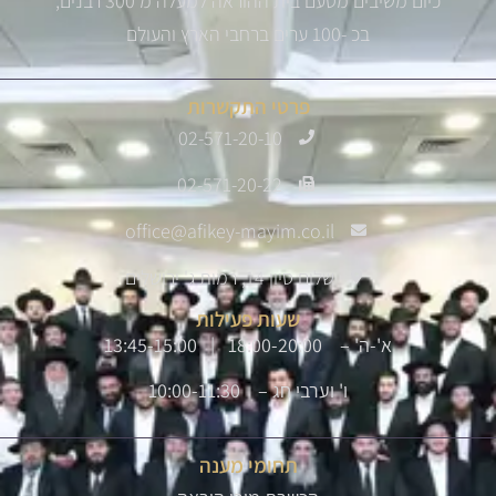
כיום משיבים מטעם בית ההוראה למעלה מ 300 רבנים,
בכ -100 ערים ברחבי הארץ והעולם
פרטי התקשרות
02-571-20-10
02-571-20-22
office@afikey-mayim.co.il
שלום סיון 14, רמות ג' ירושלים
שעות פעילות
א'-ה' – 18:00-20:00 | 13:45-15:00
ו' וערבי חג – 10:00-11:30
תחומי מענה