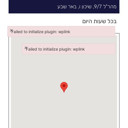
מהר"ל
7/
9,
שיכון ו
,
באר שבע
בכל שעות היום
×
Failed to initialize plugin: wplink
Failed to initialize plugin: wplink
×
Failed to initialize plugin: wplink
Failed to initialize plugin: wplink