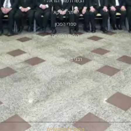
הכשרת מורי הוראה
היתר עיסקא
ספרי המכון
כנסים רפואיים
שיעורים
רבני בית ההוראה
שאל את הרב
בודקות טהרה
תרומות
צור קשר
קישורים שימושיים