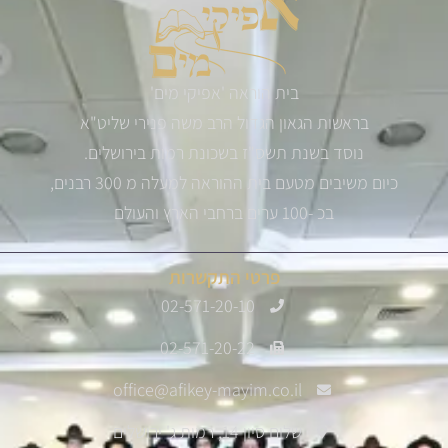
בית הוראה 'אפיקי מים'
בראשות הגאון הגדול הרב משה פנירי שליט"א
נוסד בשנת תשס"ז בשכונת רמות בירושלים.
כיום משיבים מטעם בית ההוראה למעלה מ 300 רבנים,
בכ -100 ערים ברחבי הארץ והעולם
פרטי התקשרות
02-571-20-10
02-571-20-22
office@afikey-mayim.co.il
שלום סיון 14, רמות ג' ירושלים