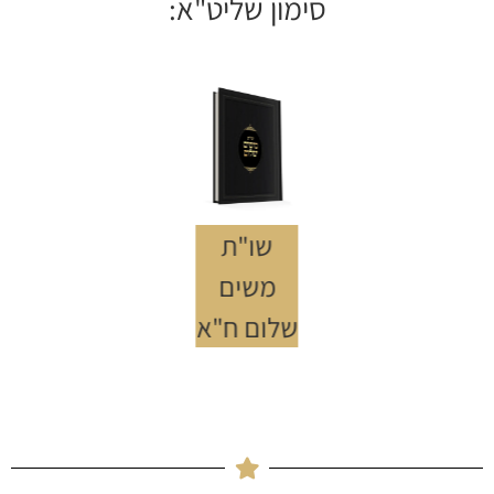
סימון שליט"א:
שו"ת
משים
שלום ח"א