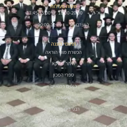
שעות פעילות
א'-ה' – 18:00-20:00 | 13:45-15:00
ו' וערבי חג – 10:00-11:30
תחומי מענה
הכשרת מורי הוראה
היתר עיסקא
ספרי המכון
כנסים רפואיים
שיעורים
רבני בית ההוראה
שאל את הרב