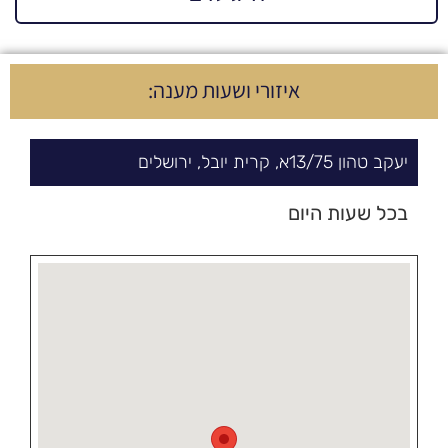
איזורי ושעות מענה:
יעקב טהון
75/
13א,
קרית יובל
,
ירושלים
בכל שעות היום