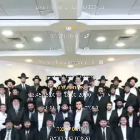
בכ -100 ערים ברחבי הארץ והעולם
פרטי התקשרות
02-571-20-10
02-571-20-22
office@afikey-mayim.co.il
שלום סיון 14, רמות ג' ירושלים
שעות פעילות
א'-ה' – 18:00-20:00 | 13:45-15:00
ו' וערבי חג – 10:00-11:30
תחומי מענה
הכשרת מורי הוראה