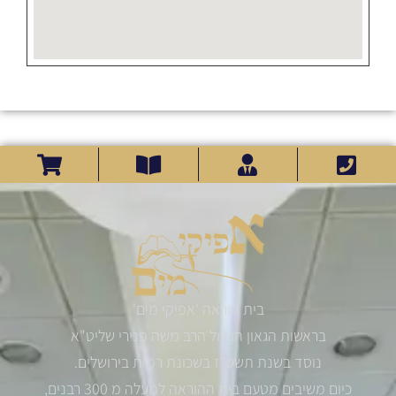
בית הוראה 'אפיקי מים'
בראשות הגאון הגדול הרב משה פנירי שליט"א
נוסד בשנת תשס"ז בשכונת רמות בירושלים.
כיום משיבים מטעם בית ההוראה למעלה מ 300 רבנים,