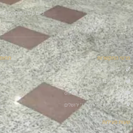
כיום משיבים מטעם בית ההוראה למעלה מ 300 
פרטי התקשרות
תחומי
02-571-20-10
הכשרת
02-571-20-22
היתר 
office@afikey-mayim.co.il
ספרי ה
שלום סיון 14, רמות ג' ירושלים
כנסים 
שיעורי
שעות פעילות
רבני ב