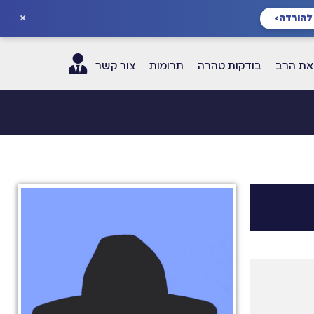
×
להורדה
›
ת הרב
בודקות טהרה
תרומות
צור קשר