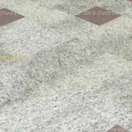
נוסד בשנת תשס"ז בשכונת רמות בירושלים.
רבנים, בכ -100 ערים ברחבי הארץ והעולם
 מענה
קישורים שימ
 מורי הוראה
איזור אישי רב
עיסקא
מכון
רפואיים
ם
ית ההוראה