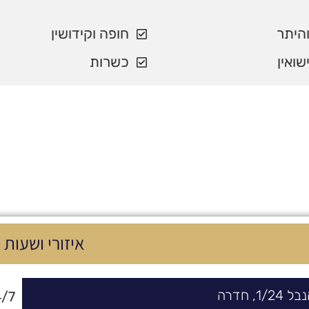
והיתר
חופה וקידושין
ישואין
כשרות
איזורי ושעות 
נבל
24/
1,
חדרה
/7