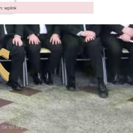
in: wplink
n: wplink
בית הוראה '