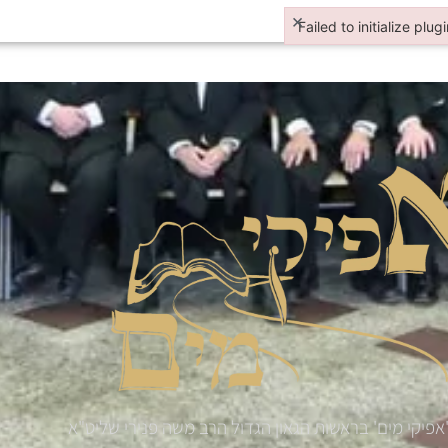
×
Failed to initialize plug
Failed to initialize plugi
אפיקי מים' בראשות הגאון הגדול הרב משה פנירי שליט"א