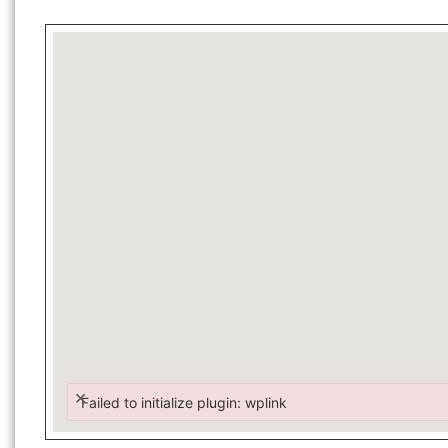
×
Failed to initialize plugin: wplink
Failed to initialize plugin: wplink