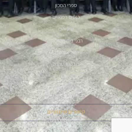
ספרי המכון
כנסים רפואיים
שיעורים
רבני בית ההוראה
שאל את הרב
בודקות טהרה
תרומות
צור קשר
קישורים שימושיים
איזור אישי רבנים
Ⓒ 2019 - All Rights Are Reserved