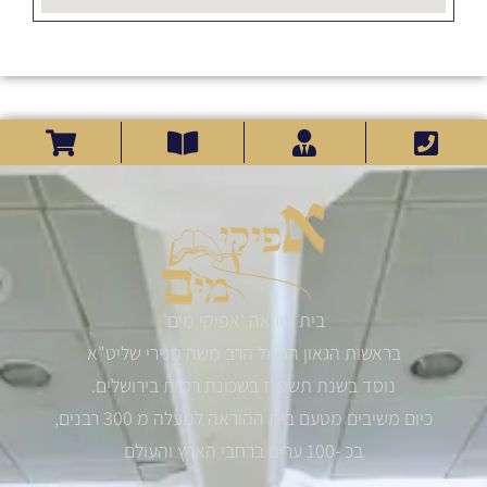
בית הוראה 'אפיקי מים'
בראשות הגאון הגדול הרב משה פנירי שליט"א
נוסד בשנת תשס"ז בשכונת רמות בירושלים.
כיום משיבים מטעם בית ההוראה למעלה מ 300 רבנים,
בכ -100 ערים ברחבי הארץ והעולם