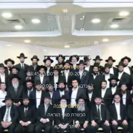
פרטי התקשרות
02-571-20-10
02-571-20-22
office@afikey-mayim.co.il
שלום סיון 14, רמות ג' ירושלים
שעות פעילות
א'-ה' – 18:00-20:00 | 13:45-15:00
ו' וערבי חג – 10:00-11:30
תחומי מענה
הכשרת מורי הוראה
היתר עיסקא