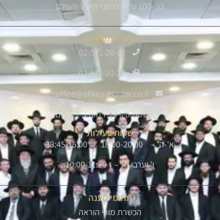
בכ -100 ערים ברחבי הארץ והעולם
פרטי התקשרות
02-571-20-10
02-571-20-22
office@afikey-mayim.co.il
שלום סיון 14, רמות ג' ירושלים
שעות פעילות
א'-ה' – 18:00-20:00 | 13:45-15:00
ו' וערבי חג – 10:00-11:30
תחומי מענה
הכשרת מורי הוראה