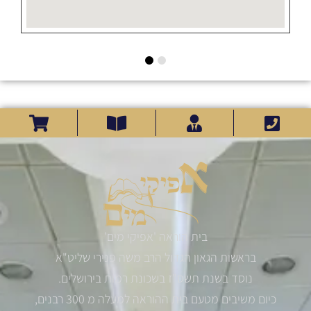
בית הוראה 'אפיקי מים'
בראשות הגאון הגדול הרב משה פנירי שליט"א
נוסד בשנת תשס"ז בשכונת רמות בירושלים.
כיום משיבים מטעם בית ההוראה למעלה מ 300 רבנים,