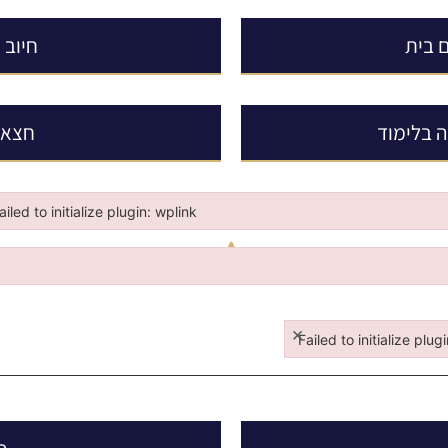
ם בית
חיוב 
 בלימוד
חצאית
ailed to initialize plugin: wplink
iled to initialize plugin: wplink
×
א
:
Failed to initialize plug
Failed to initialize plugi