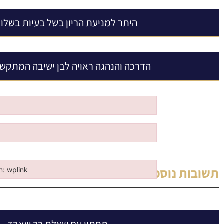
היתר למניעת הריון בשל בעיות בשלו
הדרכה והנהגה ראויה לבן ישיבה המתקשה
תשובות נוספות מאת
הרב ניסים פנירי שליט”
in: wplink
n: wplink