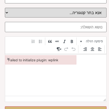
פיסקה רגילה
×
Failed to initialize plugin: wplink
Failed to initialize plugin: wplink