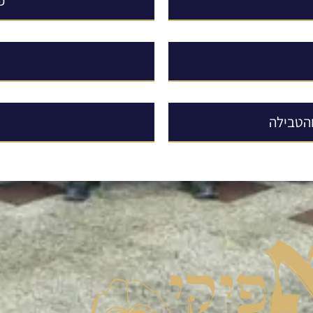
פ
והטבילה