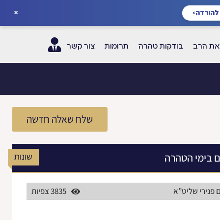
×
להורדה
›
ת הרב
בודקות טהרה
תרומות
צור קשר
שלח שאלה חדשה
ם בימי הטהרה
שונות
 פנירי שליט”א
3835 צפיות