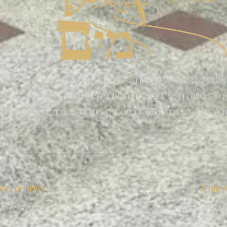
אפיקי מים' בראשות הגאון הגדול הרב משה פנירי שליט"א
נוסד בשנת תשס"ז בשכונת רמות בירושלים.
רבנים, בכ -100 ערים ברחבי הארץ והעולם
 מענה
קישורים שימ
 מורי הוראה
איזור אישי רב