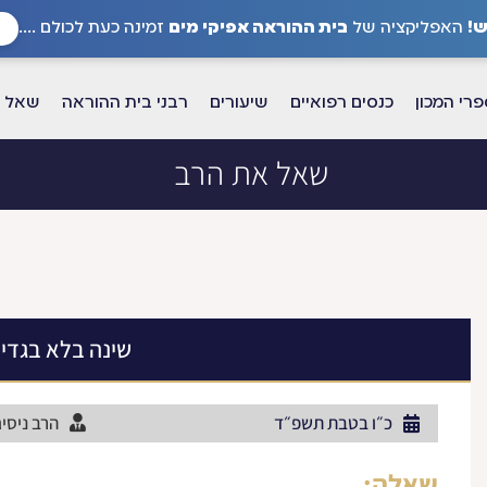
!
האפליקציה של
בית ההוראה אפיקי מים
זמינה כעת לכולם ....
רי המכון
כנסים רפואיים
שיעורים
רבני בית ההוראה
שאל א
שאל את הרב
שינה בלא בגדי
כ״ו בטבת תשפ״ד
הרב ניסים
שאלה: