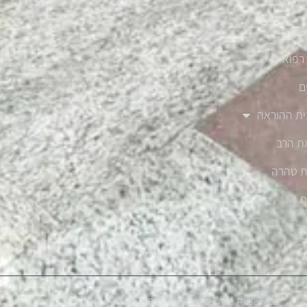
עיסקא
מכון
רפואיים
ם
ית ההוראה
ת הרב
ת טהרה
ת
שר
Ⓒ 2019 - All Rights Are Reserved