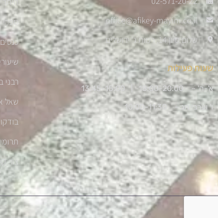
02-571-20-22
היתר 
office@afikey-mayim.co.il
ספרי ה
שלום סיון 14, רמות ג' ירושלים
כנסים 
שיעורי
שעות פעילות
רבני ב
א'-ה' – 18:00-20:00 |
13:45-15:00
שאל א
ו' וערבי חג – 10:00-11:30
בודקו
תרומו
צור ק