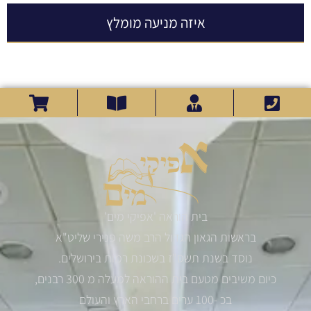
איזה מניעה מומלץ
בית הוראה 'אפיקי מים'
בראשות הגאון הגדול הרב משה פנירי שליט"א
נוסד בשנת תשס"ז בשכונת רמות בירושלים.
כיום משיבים מטעם בית ההוראה למעלה מ 300 רבנים,
בכ -100 ערים ברחבי הארץ והעולם