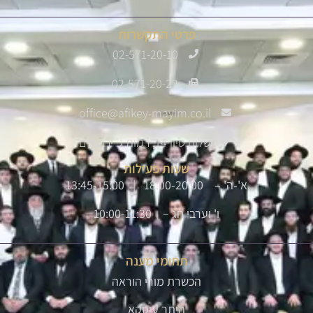
פרטי התקשרות
02-571-20-10
02-571-20-22
office@afikey-mayim.co.il
שלום סיון 14, רמות ג' ירושלים
שעות פעילות
א'-ה' – 18:00-20:00 | 13:45-15:00
ו' וערבי חג – 10:00-11:30
תחומי מענה
הכשרת מורי הוראה
היתר עיסקא