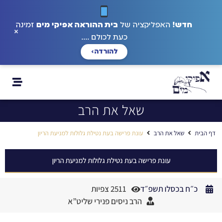
חדש!
האפליקציה של
בית ההוראה אפיקי מים
זמינה
×
כעת לכולם ....
להורדה
›
שאל את הרב
דף הבית
שאל את הרב
עונת פרישה בעת נטילת גלולות למניעת הריון
עונת פרישה בעת נטילת גלולות למניעת הריון
כ״ח בכסלו תשפ״ד
2511 צפיות
הרב ניסים פנירי שליט”א