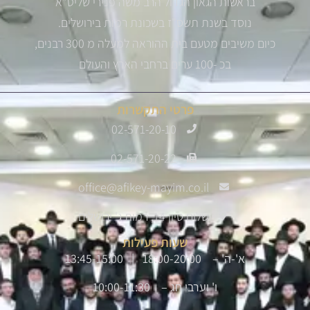
בראשות הגאון הגדול הרב משה פנירי שליט"א
נוסד בשנת תשס"ז בשכונת רמות בירושלים.
כיום משיבים מטעם בית ההוראה למעלה מ 300 רבנים,
בכ -100 ערים ברחבי הארץ והעולם
פרטי התקשרות
02-571-20-10
02-571-20-22
office@afikey-mayim.co.il
שלום סיון 14, רמות ג' ירושלים
שעות פעילות
א'-ה' – 18:00-20:00 | 13:45-15:00
ו' וערבי חג – 10:00-11:30