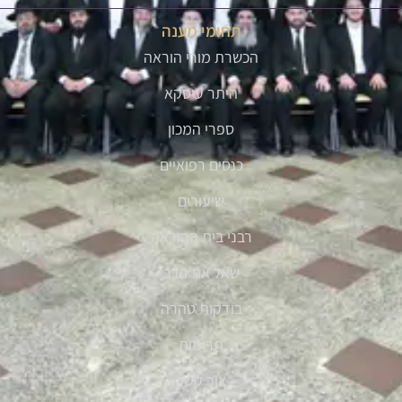
תחומי מענה
הכשרת מורי הוראה
היתר עיסקא
ספרי המכון
כנסים רפואיים
שיעורים
רבני בית ההוראה
שאל את הרב
בודקות טהרה
תרומות
צור קשר