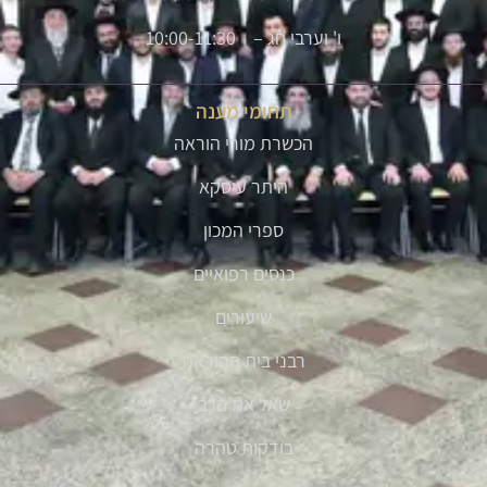
ו' וערבי חג – 10:00-11:30
תחומי מענה
הכשרת מורי הוראה
היתר עיסקא
ספרי המכון
כנסים רפואיים
שיעורים
רבני בית ההוראה
שאל את הרב
בודקות טהרה