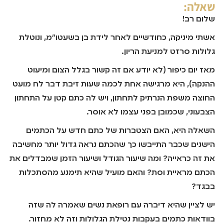
שאלה:
שלום רב!
אשתי מיניקה, כחודשיים לאחר לידת בן בשעטו"מ, ונוטלת
גלולות סרזט למניעת הריון.
מאז יום כיפור (לא יודע אם זה קשור בגלל הצום ומיעוט
ההנקה), היא מרגישה אחת לכמה שעות זיבת דבר לח מועט
החוצה משפת הנרתיק לתחתון, ויש לה כתם קטן על התחתון
הצבעוני, שכמובן בפני עצמו לא אוסר.
השאלה היא, האם הצטברות של כתם חדש על הכתמים
הישנים שכבר התייבשו כך שהכתם נראה גדול יותר מחשיבה
את זה כראייה? ומה שיעור הגודל ושיעור הזמן שמבדלים את
הכתם מראיית וסת? והאם מועיל שהיא תימנע מהסתכלות
בבגד?
יש לציין שהיא דיברה עם רופאת נשים שאמרה לה שזה
בוודאות כתמים בעקבות נטילת הגלולות וזה לא מחזור.