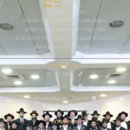
בית הוראה 'אפיקי מים'
בראשות הגאון הגדול הרב משה פנירי שליט"א
נוסד בשנת תשס"ז בשכונת רמות בירושלים.
כיום משיבים מטעם בית ההוראה למעלה מ 300 רבנים,
בכ -100 ערים ברחבי הארץ והעולם
פרטי התקשרות
02-571-20-10
02-571-20-22
office@afikey-mayim.co.il
שלום סיון 14, רמות ג' ירושלים
שעות פעילות
א'-ה' – 18:00-20:00 | 13:45-15:00