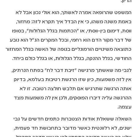
הריון.
המשפט שהרופאה אמרה לאשתך, הוא אולי נכון אבל לא
באמת משנה משהו, כי אין הבדל איך תקרא לזה: מחזור,
ווסת, דימום בין-ווסתי, או "הכתמות בגלל הגלולות", בסופו
של דבר מקור הדם הוא רחמי, ובכל המקרים הנ"ל הוא נובע
כתוצאה משינויים הורמונליים בגופה של האשה בגלל המחזור
החודשי, בגלל ההנקה, בגלל הגלולות, או בגלל כולם ביחד.
לגבי מה שאשתך מרגישה "זיבת דבר לח" בפתח הנרתיק,
אין לזה משמעות, כיון שזו הרגשת רטיבות בעלמא, בדיוק
אותה הרגשה שתרגיש אם תלבש חולצה רטובה. זו לא
ההרגשה עליה דיברו הפוסקים, ולכן אין לה משמעות מצד
עצמה.
השאלה ששאלת אודות הצטברות כתמים חדשים על גבי
ישנים, לא רלוונטית כאשר מדובר בתחבושת חד פעמית,