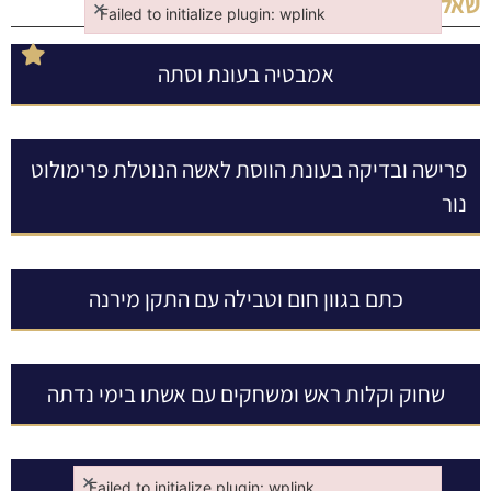
:
שאלות נוספות בנושא
טהרה
×
Failed to initialize plugin: wplink
Failed to initialize plugin: wplink
אמבטיה בעונת וסתה
פרישה ובדיקה בעונת הווסת לאשה הנוטלת פרימולוט
נור
כתם בגוון חום וטבילה עם התקן מירנה
שחוק וקלות ראש ומשחקים עם אשתו בימי נדתה
×
לא לטבול כדי למנוע הריון
Failed to initialize plugin: wplink