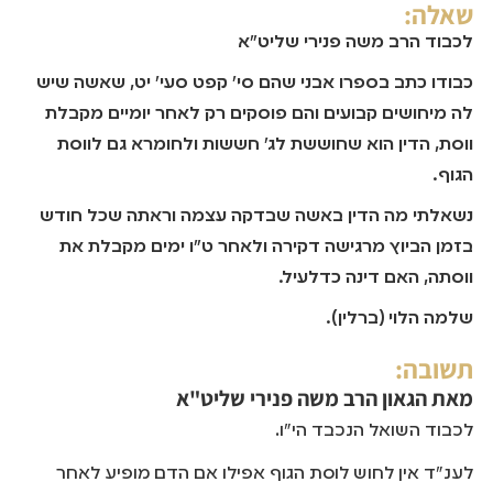
שאלה:
לכבוד הרב משה פנירי שליט"א
כבודו כתב בספרו אבני שהם סי' קפט סעי' יט, שאשה שיש
לה מיחושים קבועים והם פוסקים רק לאחר יומיים מקבלת
ווסת, הדין הוא שחוששת לג' חששות ולחומרא גם לווסת
הגוף.
נשאלתי מה הדין באשה שבדקה עצמה וראתה שכל חודש
בזמן הביוץ מרגישה דקירה ולאחר ט"ו ימים מקבלת את
ווסתה, האם דינה כדלעיל.
שלמה הלוי (ברלין).
תשובה:
מאת
הגאון הרב משה פנירי שליט"א
לכבוד השואל הנכבד הי"ו.
לענ"ד אין לחוש לוסת הגוף אפילו אם הדם מופיע לאחר