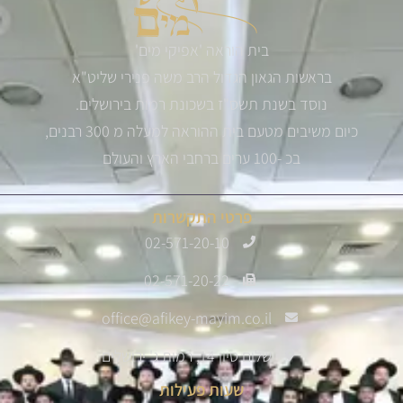
בית הוראה 'אפיקי מים'
בראשות הגאון הגדול הרב משה פנירי שליט"א
נוסד בשנת תשס"ז בשכונת רמות בירושלים.
כיום משיבים מטעם בית ההוראה למעלה מ 300 רבנים,
בכ -100 ערים ברחבי הארץ והעולם
פרטי התקשרות
02-571-20-10
02-571-20-22
office@afikey-mayim.co.il
שלום סיון 14, רמות ג' ירושלים
שעות פעילות