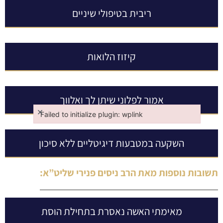
ריבית בטיפולי שיניים
קיזוז הלואות
אמור לפלוני שיתן לך ואלווך
×
Failed to initialize plugin: wplink
Failed to initialize plugin: wplink
השקעה במטבעות דיגיטליים ללא סיכון
תשובות נוספות מאת
הרב ניסים פנירי שליט”א
:
מאימתי האשה נאסרת בתחילת הוסת