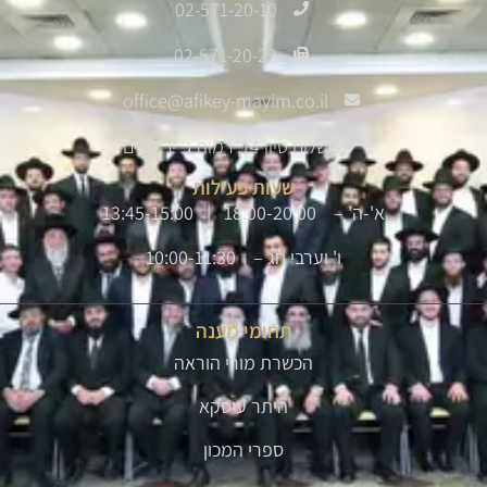
02-571-20-10
02-571-20-22
office@afikey-mayim.co.il
שלום סיון 14, רמות ג' ירושלים
שעות פעילות
א'-ה' – 18:00-20:00 | 13:45-15:00
ו' וערבי חג – 10:00-11:30
תחומי מענה
הכשרת מורי הוראה
היתר עיסקא
ספרי המכון