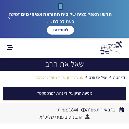
חדש!
האפליקציה של
בית ההוראה אפיקי מים
זמינה
×
כעת לכולם ....
להורדה
›
שאל את הרב
דף הבית
שאל את הרב
מניעת הריון על ידי נרות "פרמטקס"
מניעת הריון על ידי נרות "פרמטקס"
ב׳ באייר תשפ״ה
1844 צפיות
הרב ניסים פנירי שליט”א