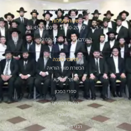
שלום סיון 14, רמות ג' ירושלים
שעות פעילות
א'-ה' – 18:00-20:00 | 13:45-15:00
ו' וערבי חג – 10:00-11:30
תחומי מענה
הכשרת מורי הוראה
היתר עיסקא
ספרי המכון
כנסים רפואיים
שיעורים
רבני בית ההוראה