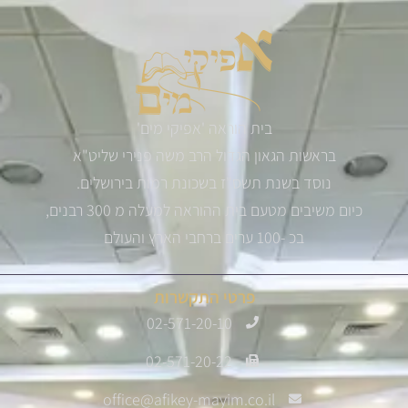
בית הוראה 'אפיקי מים'
בראשות הגאון הגדול הרב משה פנירי שליט"א
נוסד בשנת תשס"ז בשכונת רמות בירושלים.
כיום משיבים מטעם בית ההוראה למעלה מ 300 רבנים,
בכ -100 ערים ברחבי הארץ והעולם
פרטי התקשרות
02-571-20-10
02-571-20-22
office@afikey-mayim.co.il