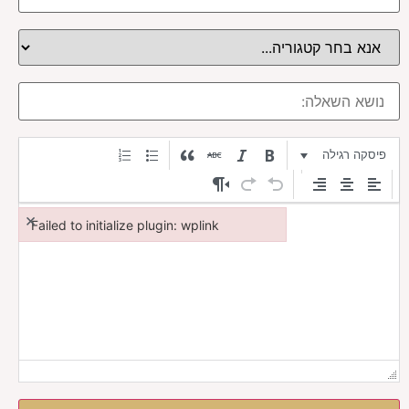
פיסקה רגילה
×
Failed to initialize plugin: wplink
Failed to initialize plugin: wplink