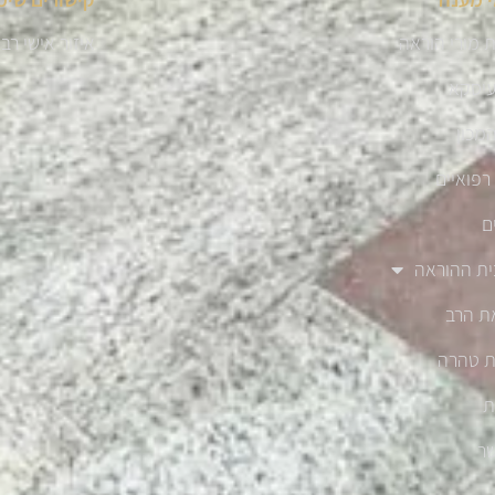
 מורי הוראה
איזור אישי רב
עיסקא
מכון
רפואיים
ם
ית ההוראה
ת הרב
ת טהרה
ת
שר