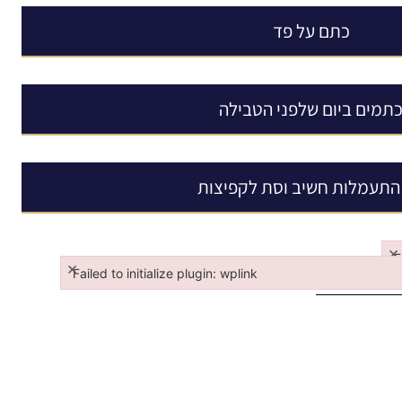
כתם על פד
תמים ביום שלפני הטבילה
התעמלות חשיב וסת לקפיצות
×
F
×
Failed to initialize plugin: wplink
Fa
Failed to initialize plugin: wplink