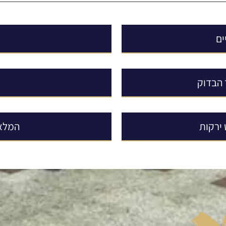
ים
 הבדוק
 ירקות
המלא