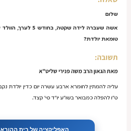
שלום
אשה שעברה לידה שקטה
טומאת יולדת?
תשובה:
מאת
הגאון הרב משה פנירי שליט"א
עליה להמתין לחומרא ארבע עשרה יום כדין יולדת נק
ט"ו להפלה כמבואר בשו"ע יו"ד סי' קצד.
האפליקציה של בית ההוראה