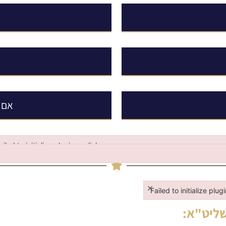
כ
אם 
ailed to initialize plugin: wplink
iled to initialize plugin: wplink
×
Failed to initialize plug
Failed to initialize plugi
שליט"א
: