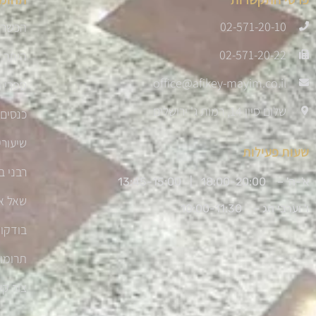
02-571-20-10
הכשרת
02-571-20-22
היתר 
office@afikey-mayim.co.il
ספרי ה
שלום סיון 14, רמות ג' ירושלים
כנסים 
שיעורי
שעות פעילות
רבני ב
א'-ה' – 18:00-20:00 |
13:45-15:00
שאל א
ו' וערבי חג – 10:00-11:30
בודקו
תרומו
צור ק