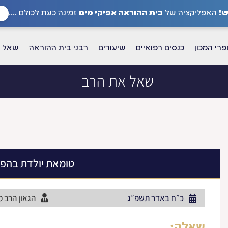
!
האפליקציה של
בית ההוראה אפיקי מים
זמינה כעת לכולם ....
רי המכון
כנסים רפואיים
שיעורים
רבני בית ההוראה
שאל א
שאל את הרב
טומאת יולדת בהפ
כ״ח באדר תשפ״ג
הגאון הרב 
שאלה: