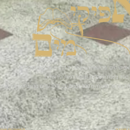
אפיקי מים' בראשות הגאון הגדול הרב משה פנירי שליט"א
נוסד בשנת תשס"ז בשכונת רמות בירושלים.
רבנים, בכ -100 ערים ברחבי הארץ והעולם
 מענה
קישורים שימ