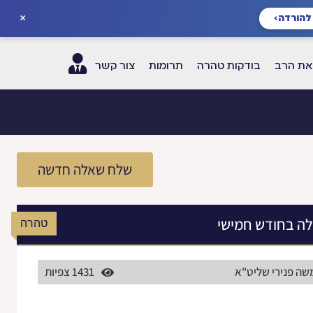
×
להורדה
›
ת הרב
בודקות טהרה
תרומות
צור קשר
שלח שאלה חדשה
לה בחודש חמישי
טהרה
משה פנירי שליט"א
1431 צפיות