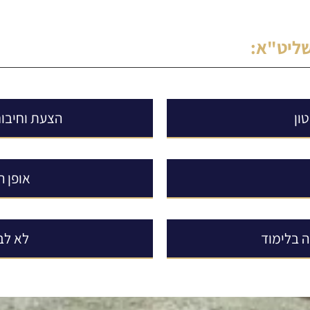
שליט"א
:
ון
הצעת וחיבור
אופן 
 בלימוד
לא לב