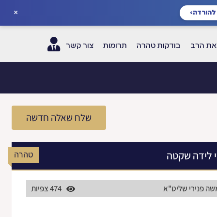
×
להורדה
›
ת הרב
בודקות טהרה
תרומות
צור קשר
שלח שאלה חדשה
 לידה שקטה
טהרה
שה פנירי שליט"א
474 צפיות