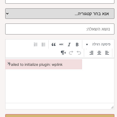
פיסקה רגילה
×
Failed to initialize plugin: wplink
Failed to initialize plugin: wplink