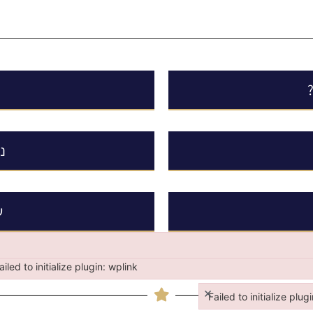
נ
ש
ailed to initialize plugin: wplink
iled to initialize plugin: wplink
×
Failed to initialize plug
Failed to initialize plugi