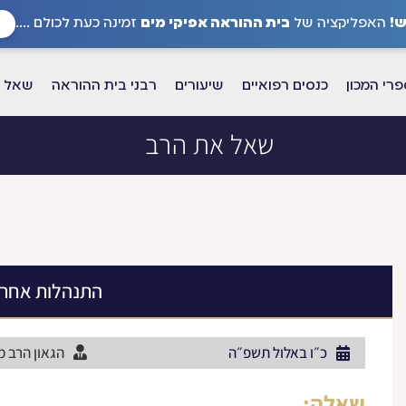
!
האפליקציה של
בית ההוראה אפיקי מים
זמינה כעת לכולם ....
רי המכון
כנסים רפואיים
שיעורים
רבני בית ההוראה
שאל א
שאל את הרב
התנהלות אחרי
כ״ו באלול תשפ״ה
הגאון הרב מ
שאלה: