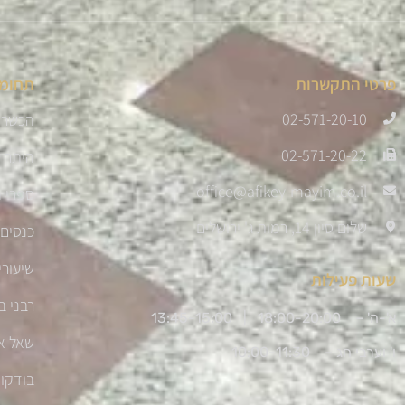
פרטי התקשרות
תחומי
02-571-20-10
הכשרת
02-571-20-22
היתר 
office@afikey-mayim.co.il
ספרי ה
שלום סיון 14, רמות ג' ירושלים
כנסים 
שיעורי
שעות פעילות
רבני ב
א'-ה' – 18:00-20:00 |
13:45-15:00
שאל א
ו' וערבי חג – 10:00-11:30
בודקו