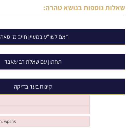
שאלות נוספות בנושא
טהרה
:
האם לשו"ע במעיין חייב מ' סאה?
תחתון עם שאלת רב שאבד
קינוח בעד בדיקה
in: wplink
n: wplink