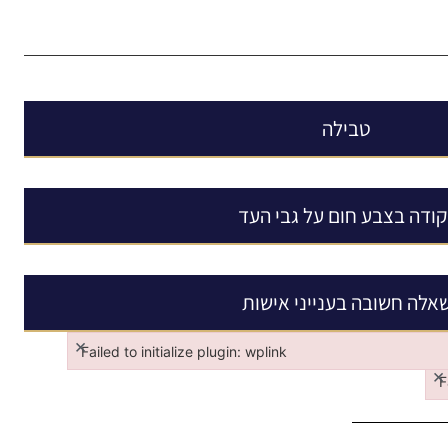
טבילה
קודה בצבע חום על גבי העד
אלה חשובה בענייני אישות
×
Failed to initialize plugin: wplink
×
Failed to initialize plugin: wplink
F
Fa