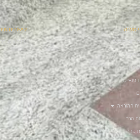
 מענה
קישורים שימ
 מורי הוראה
איזור אישי רב
עיסקא
מכון
רפואיים
ם
ית ההוראה
ת הרב
ת טהרה