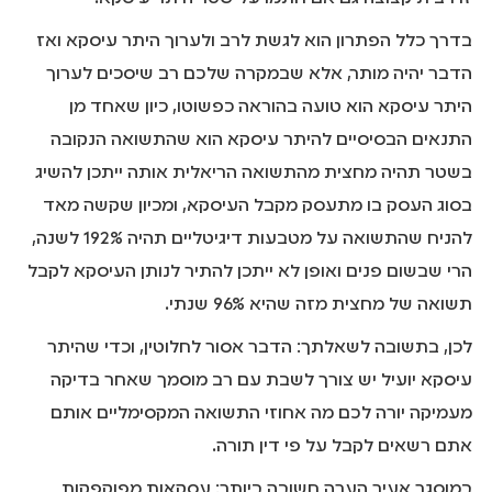
בדרך כלל הפתרון הוא לגשת לרב ולערוך היתר עיסקא ואז
הדבר יהיה מותר, אלא שבמקרה שלכם רב שיסכים לערוך
היתר עיסקא הוא טועה בהוראה כפשוטו, כיון שאחד מן
התנאים הבסיסיים להיתר עיסקא הוא שהתשואה הנקובה
בשטר תהיה מחצית מהתשואה הריאלית אותה ייתכן להשיג
בסוג העסק בו מתעסק מקבל העיסקא, ומכיון שקשה מאד
להניח שהתשואה על מטבעות דיגיטליים תהיה 192% לשנה,
הרי שבשום פנים ואופן לא ייתכן להתיר לנותן העיסקא לקבל
תשואה של מחצית מזה שהיא 96% שנתי.
לכן, בתשובה לשאלתך: הדבר אסור לחלוטין, וכדי שהיתר
עיסקא יועיל יש צורך לשבת עם רב מוסמך שאחר בדיקה
מעמיקה יורה לכם מה אחוזי התשואה המקסימליים אותם
אתם רשאים לקבל על פי דין תורה.
במוסגר אעיר הערה חשובה ביותר: עסקאות מפוקפקות