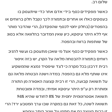
שלום רב.
כאשר מפקידים כסף בידי אדם אחר כדי שיתעסק בו
בעסקים כאלו או אחרים ובתמורה לכך נקבל חלק ברווחים או
בהפסדים (בחלק יחסי לכסף שהפקדנו), הרי שהדבר מותר
אף ללא היתר עיסקא, כיון שאין המדובר בהלוואה אלא בסוג
של שותפות ברווח ובהפסד.
כאשר מפקידים כסף אצל מי שאכן מתעסק בו ועשוי להניב
רווחים בתמורה להבטחה מלאה על הקרן, יש בזה איסור
רבית דרבנן בכל מקרה כי לצד שיפסיד נמצא שהמשקיע
אינו שותף מלא גם בהפסד. במדה וישנה הבטחה מלאה גם
על תשואה קבועה, הרי זו רבית קצוצה האסורה מן התורה
ומותרת רק ע"פ היתר עיסקא אמיתי, ובמדה ומובטחת
תשואה אסטרונומית יחסית של 8% לחודש שהיא 96%
תשואה לשנה, כל זאת גם במקרה שבו ערך המטבע ירד! הרי
זו רבית קצוצה גם אם חתמו על שטר היתר עיסקא.