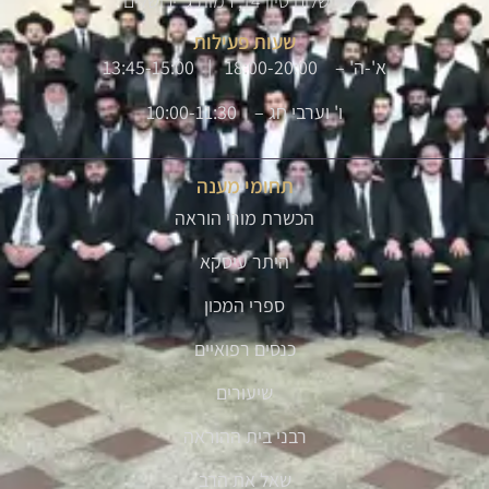
שלום סיון 14, רמות ג' ירושלים
שעות פעילות
א'-ה' – 18:00-20:00 | 13:45-15:00
ו' וערבי חג – 10:00-11:30
תחומי מענה
הכשרת מורי הוראה
היתר עיסקא
ספרי המכון
כנסים רפואיים
שיעורים
רבני בית ההוראה
שאל את הרב