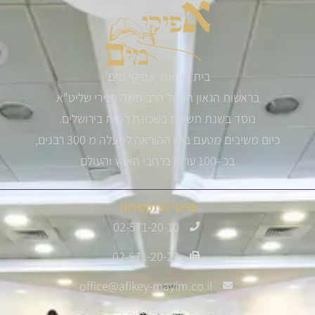
בית הוראה 'אפיקי מים'
בראשות הגאון הגדול הרב משה פנירי שליט"א
נוסד בשנת תשס"ז בשכונת רמות בירושלים.
כיום משיבים מטעם בית ההוראה למעלה מ 300 רבנים,
בכ -100 ערים ברחבי הארץ והעולם
פרטי התקשרות
02-571-20-10
02-571-20-22
office@afikey-mayim.co.il