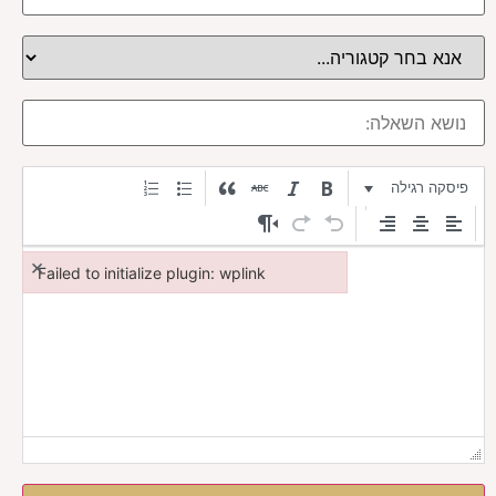
פיסקה רגילה
×
Failed to initialize plugin: wplink
Failed to initialize plugin: wplink