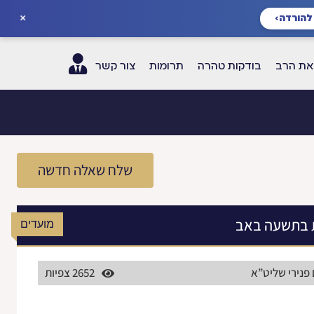
×
להורדה
›
ת הרב
בודקות טהרה
תרומות
צור קשר
שלח שאלה חדשה
 בתשעה באב
מועדים
 פנירי שליט”א
2652 צפיות