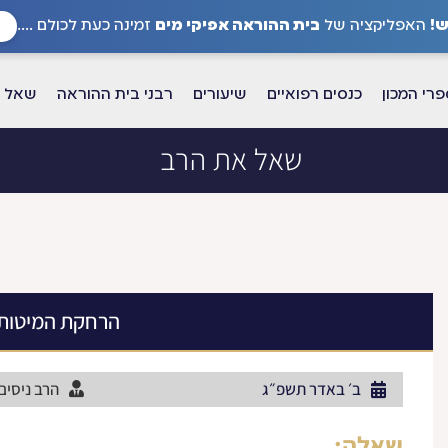
!
האפליקציה של
בית ההוראה אפיקי מים
זמינה כעת לכולם ....
רי המכון
כנסים רפואיים
שיעורים
רבני בית ההוראה
שאל א
שאל את הרב
הרחקת המיטות
ב׳ באדר תשפ״ג
הרב ניסים
שאלה: