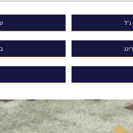
ג'ל
שי
ינג
בד