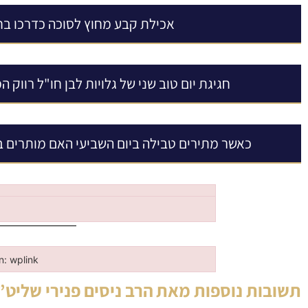
אכילת קבע מחוץ לסוכה כדרכו בח
חגיגת יום טוב שני של גלויות לבן חו"ל רווק 
כאשר מתירים טבילה ביום השביעי האם מותרים 
in: wplink
n: wplink
תשובות נוספות מאת
הרב ניסים פנירי שליט”