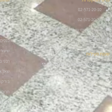
02-571-20-10
הכשרת
02-571-20-22
היתר 
office@afikey-mayim.co.il
ספרי ה
שלום סיון 14, רמות ג' ירושלים
כנסים 
שיעורי
שעות פעילות
רבני ב
א'-ה' – 18:00-20:00 |
13:45-15:00
שאל א
ו' וערבי חג – 10:00-11:30
בודקו
תרומו
צור ק