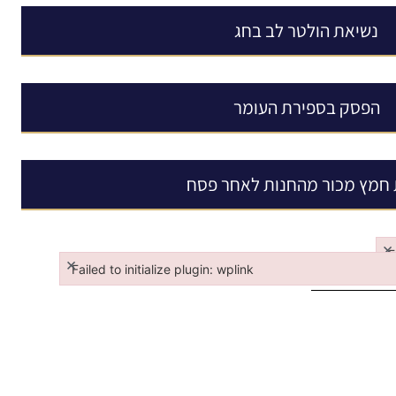
נשיאת הולטר לב בחג
הפסק בספירת העומר
 חמץ מכור מהחנות לאחר פסח
×
F
×
Failed to initialize plugin: wplink
Fa
Failed to initialize plugin: wplink