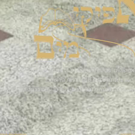
אפיקי מים' בראשות הגאון הגדול הרב משה פנירי שליט"א
נוסד בשנת תשס"ז בשכונת רמות בירושלים.
רבנים, בכ -100 ערים ברחבי הארץ והעולם
 מענה
קישורים שימ