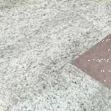
 מורי הוראה
איזור אישי רב
עיסקא
מכון
רפואיים
ם
ית ההוראה
ת הרב
ת טהרה
ת
שר