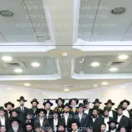
בראשות הגאון הגדול הרב משה פנירי שליט"א
נוסד בשנת תשס"ז בשכונת רמות בירושלים.
כיום משיבים מטעם בית ההוראה למעלה מ 300 רבנים,
בכ -100 ערים ברחבי הארץ והעולם
פרטי התקשרות
02-571-20-10
02-571-20-22
office@afikey-mayim.co.il
שלום סיון 14, רמות ג' ירושלים
שעות פעילות
א'-ה' – 18:00-20:00 | 13:45-15:00
ו' וערבי חג – 10:00-11:30