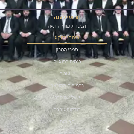
תחומי מענה
הכשרת מורי הוראה
היתר עיסקא
ספרי המכון
כנסים רפואיים
שיעורים
רבני בית ההוראה
שאל את הרב
בודקות טהרה
תרומות
צור קשר