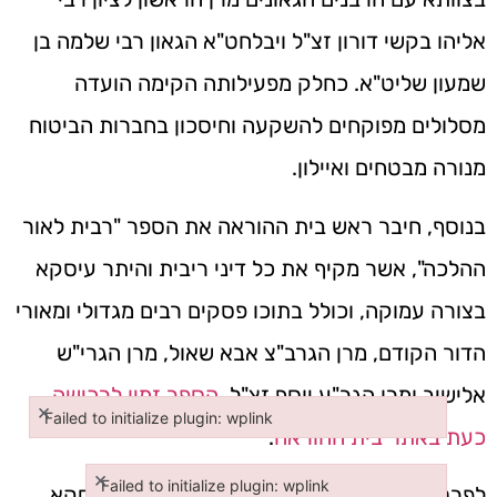
אליהו בקשי דורון זצ"ל ויבלחט"א הגאון רבי שלמה בן
שמעון שליט"א. כחלק מפעילותה הקימה הועדה
מסלולים מפוקחים להשקעה וחיסכון בחברות הביטוח
מנורה מבטחים ואיילון.
בנוסף, חיבר ראש בית ההוראה את הספר "רבית לאור
ההלכה", אשר מקיף את כל דיני ריבית והיתר עיסקא
בצורה עמוקה, וכולל בתוכו פסקים רבים מגדולי ומאורי
הדור הקודם, מרן הגרב"צ אבא שאול, מרן הגרי"ש
אלישיב ומרן הגר"ע יוסף זצ"ל.
הספר זמין לרכישה
×
Failed to initialize plugin: wplink
כעת באתר בית ההוראה
.
Failed to initialize plugin: wplink
×
Failed to initialize plugin: wplink
לפרטים נוספים ולזימון פגישה בנושא היתר עיסקא