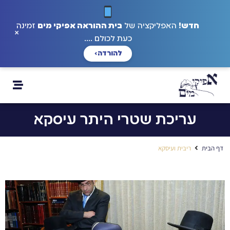
חדש!
האפליקציה של
בית ההוראה אפיקי מים
זמינה
×
כעת לכולם ....
להורדה
›
עריכת שטרי היתר עיסקא
דף הבית
ריבית ועיסקא