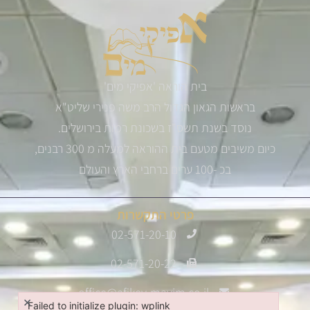
בית הוראה 'אפיקי מים'
בראשות הגאון הגדול הרב משה פנירי שליט"א
נוסד בשנת תשס"ז בשכונת רמות בירושלים.
כיום משיבים מטעם בית ההוראה למעלה מ 300 רבנים,
בכ -100 ערים ברחבי הארץ והעולם
פרטי התקשרות
02-571-20-10
02-571-20-22
office@afikey-mayim.co.il
×
Failed to initialize plugin: wplink